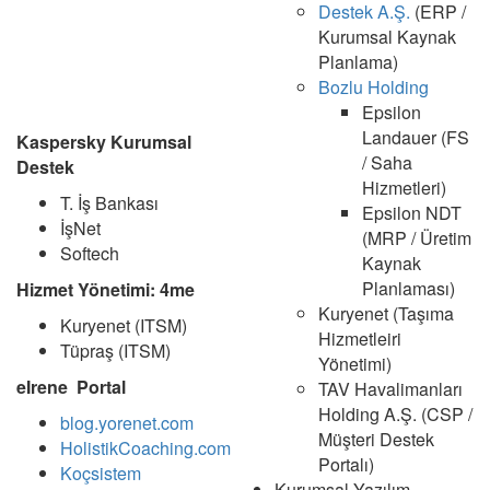
Destek A.Ş.
(ERP /
Kurumsal Kaynak
Planlama)
Bozlu Holding
Epsilon
Landauer (FS
Kaspersky Kurumsal
/ Saha
Destek
Hizmetleri)
T. İş Bankası
Epsilon NDT
İşNet
(MRP / Üretim
Softech
Kaynak
Planlaması)
Hizmet Yönetimi: 4me
Kuryenet (Taşıma
Kuryenet (ITSM)
Hizmetleiri
Tüpraş (ITSM)
Yönetimi)
eIrene Portal
TAV Havalimanları
Holding A.Ş. (CSP /
blog.yorenet.com
Müşteri Destek
HolistikCoaching.com
Portalı)
Koçsistem
Kurumsal Yazılım