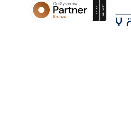
Outsystems "Bronze
Bize 
Partner" Düzeyine
Yükseldik
Yazılım
danışma
Yörenet olarak bugün Türkiye'de
alacak
Satış (Sales) ve Teslimat (Delivery)
yetenekleri onaylı ve "Bronze
Partner" seviyesindeki tek
Outsystems çözüm ortağı olmanın
gururunu yaşıyoruz.