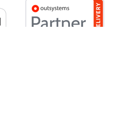
Outsystems "Delivery
Partner" ünvanını aldık!
Yörenet olarak bugün Türkiye'deki
ilk
ve tek yerli Delivery
Partner
ünvanına sahip Outsystems
çözüm ortağı olmanın gururunu
yaşıyoruz.
öçü
anager)