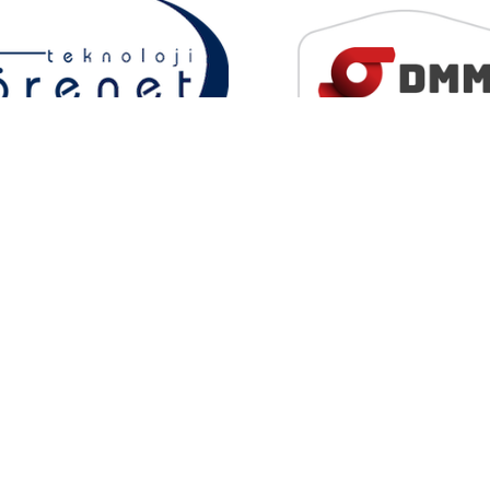
Katılın
 geliştirme, destek ve
nlık konularında görev
çalışma arkadaşları arıyoruz
Infosistema DMM
Partner
Infosistema şirketinin Veri G
Yöneticisi (Data Migration M
çözüm ortağı olduk.