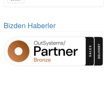
Bizden Haberler
Outsystems "Bronze Partner" Düzeyine
Yükseldik
Yörenet olarak bugün Türkiye'de Satış (Sales) ve Teslimat
(Delivery) yetenekleri onaylı ve "Bronze Partner"
seviyesindeki tek Outsystems çözüm ortağı olmanın
gururunu yaşıyoruz.